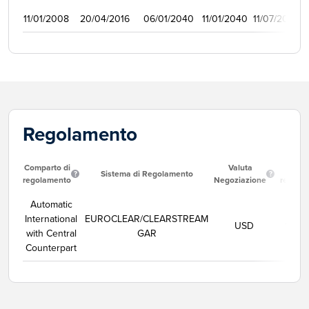
11/01/2008
20/04/2016
06/01/2040
11/01/2040
11/07/2008
Regolamento
Comparto di
Valuta
Data
Sistema di Regolamento
regolamento
Negoziazione
regola
Automatic
International
EUROCLEAR/CLEARSTREAM
USD
11/08
with Central
GAR
Counterpart