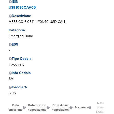
ISIN
US91086QAV05
Descrizione
MESSICO 6,05% 11//01/40 USD CALL
Categoria
Emerging Bond
ESG
-
Tipo Cedola
Fixed rate
Info Cedola
6M
Cedola %
6,05
Data
Data
Data di inizio
Data di fine
Scadenza
prima
emissione
negoziazione
negoziazioni
cedola