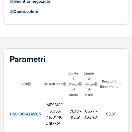
Quantità negoziata
Controvalore
Parametri
Limite
Limite
1
2
Ora
Prezzo di
ISIN
Descrizione
Inizi
(Range
(Range
Riferimento
Ne
di
di
prezzi)
prezzi)
MESSICO
6,05%
78,19 -
86,77 -
US91086QAV05
95,35
9:
11//01/40
112,51
103,93
USD CALL