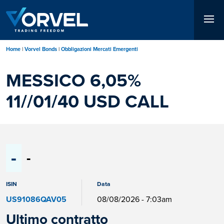
Salta
al
contenuto
principale
Home
Vorvel Bonds
Obbligazioni Mercati Emergenti
MESSICO 6,05%
11//01/40 USD CALL
-
-
ISIN
Data
US91086QAV05
08/08/2026 - 7:03am
Ultimo contratto