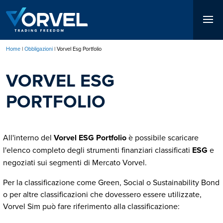
Salta
al
contenuto
principale
Home
Obbligazioni
Vorvel Esg Portfolio
Briciole
VORVEL ESG
di
pane
PORTFOLIO
All'interno del
Vorvel ESG Portfolio
è possibile scaricare
l'elenco completo degli strumenti finanziari classificati
ESG
e
negoziati sui segmenti di Mercato Vorvel.
Per la classificazione come Green, Social o Sustainability Bond
o per altre classificazioni che dovessero essere utilizzate,
Vorvel Sim può fare riferimento alla classificazione: