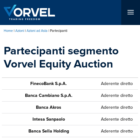
Salta
al
contenuto
principale
Home
Azioni
Azioni ad Asta
Partecipanti
Briciole
Partecipanti segmento
di
pane
Vorvel Equity Auction
FinecoBank S.p.A.
Aderente diretto
Banca Cambiano S.p.A.
Aderente diretto
Banca Akros
Aderente diretto
Intesa Sanpaolo
Aderente diretto
Banca Sella Holding
Aderente diretto