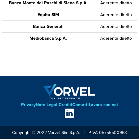
Banca Monte dei Paschi di Siena S.p.A.
Aderente diretto
Equita SIM
Aderente diretto
Banca Generali
Aderente diretto
Mediobanca S.p.A.
Aderente diretto
Privacy
Note Legali
Crediti
Contatti
Lavora con noi
Footer
Social
links
Copyright © 2022 Vorvel Sim S.p.A. | P.IVA 05755500963