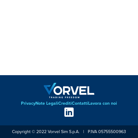
Privacy
Note Legali
Crediti
Contatti
Lavora con noi
Footer
Social
links
Copyright © 2022 Vorvel Sim S.p.A. | P.IVA 05755500963