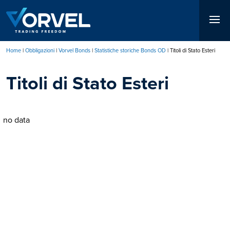
Salta
al
contenuto
principale
Home
Obbligazioni
Vorvel Bonds
Statistiche storiche Bonds OD
Titoli di Stato Esteri
Briciole
Titoli di Stato Esteri
di
pane
no data