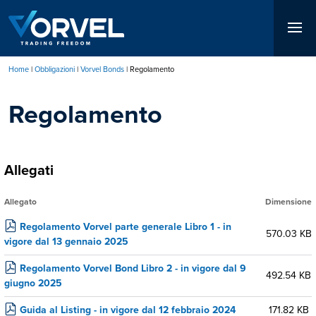
Salta
al
contenuto
principale
Home
Obbligazioni
Vorvel Bonds
Regolamento
Briciole
Regolamento
di
pane
Allegati
Allegato
Dimensione
Regolamento Vorvel parte generale Libro 1 - in
570.03 KB
vigore dal 13 gennaio 2025
Regolamento Vorvel Bond Libro 2 - in vigore dal 9
492.54 KB
giugno 2025
Guida al Listing - in vigore dal 12 febbraio 2024
171.82 KB