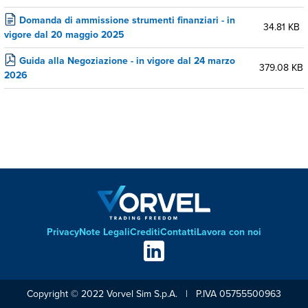
Domanda di ammissione strumenti finanziari - in
34.81 KB
vigore dal 20 maggio 2025
Guida alla Negoziazione - in vigore dal 24 marzo
379.08 KB
2026
Privacy
Note Legali
Crediti
Contatti
Lavora con noi
Footer
Social
links
Copyright © 2022 Vorvel Sim S.p.A. | P.IVA 05755500963