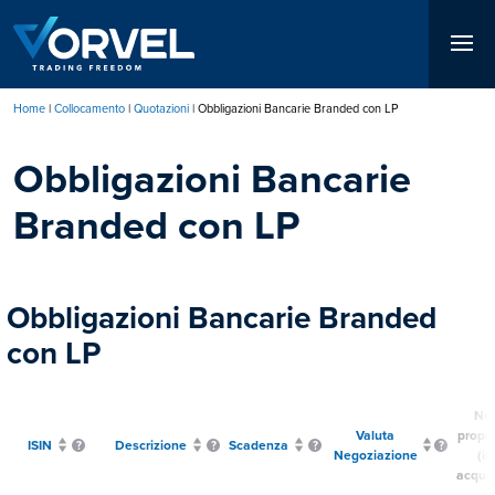
Salta
al
contenuto
principale
Home
Collocamento
Quotazioni
Obbligazioni Bancarie Branded con LP
Briciole
Obbligazioni Bancarie
di
pane
Branded con LP
Obbligazioni Bancarie Branded
con LP
No.
Valuta
propo
ISIN
Descrizione
Scadenza
Negoziazione
(in
acquis