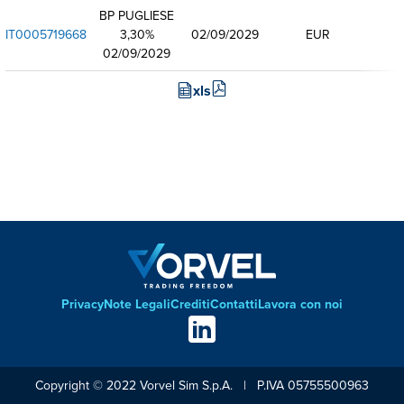
BP PUGLIESE
IT0005719668
3,30%
02/09/2029
EUR
02/09/2029
xls
Privacy
Note Legali
Crediti
Contatti
Lavora con noi
Footer
Social
links
Copyright © 2022 Vorvel Sim S.p.A. | P.IVA 05755500963