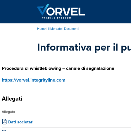
Salta
al
contenuto
principale
Home
Il Mercato
Documenti
Briciole
Informativa per il p
di
pane
Procedura di whistleblowing – canale di segnalazione
https://vorvel.integrityline.com
Allegati
Allegato
Dati societari