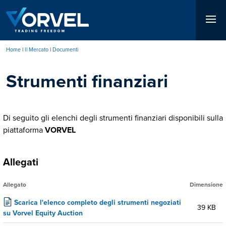
Salta
al
contenuto
principale
Home
Il Mercato
Documenti
Briciole
Strumenti finanziari
di
pane
Di seguito gli elenchi degli strumenti finanziari disponibili sulla
piattaforma
VORVEL
Allegati
Allegato
Dimensione
Scarica l'elenco completo degli strumenti negoziati
39 KB
su Vorvel Equity Auction