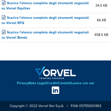
Scarica l'elenco completo degli strumenti negoziati
34.5 KB
su Vorvel Equities
Scarica l'elenco completo degli strumenti negoziati
66 KB
su Vorvel RFQ
Scarica l'elenco completo degli strumenti negoziati
458.5 KB
su Vorvel Bonds
Privacy
Note Legali
Crediti
Contatti
Lavora con noi
Footer
Social
links
Copyright © 2022 Vorvel Sim S.p.A. | P.IVA 05755500963