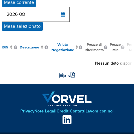
Mese corrente
Mese selezionato
Valuta
Prezzo di
Prezzo
Pre
ISIN
Descrizione
Negoziazione
Riferimento
Min
Ma
Nessun dato disponib
xls
Privacy
Note Legali
Crediti
Contatti
Lavora con noi
Footer
Social