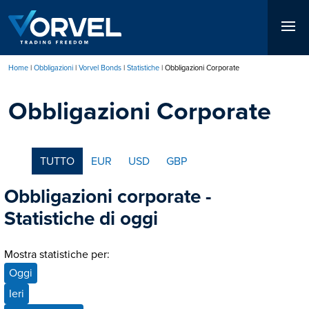
Salta
al
contenuto
principale
Home
Obbligazioni
Vorvel Bonds
Statistiche
Obbligazioni Corporate
Briciole
Obbligazioni Corporate
di
pane
TUTTO
EUR
USD
GBP
Obbligazioni corporate -
Statistiche di oggi
Mostra statistiche per:
Oggi
Ieri