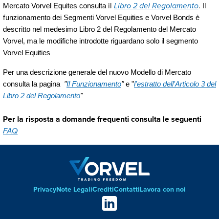
il
Libro 2 del Regolamento
. Il
Mercato Vorvel Equites consulta
f
unzionamento dei Segmenti Vorvel Equities e Vorvel Bonds è
descritto nel medesimo Libro 2 del Regolamento del Mercato
Vorvel, ma le modifiche introdotte riguardano solo il segmento
Vorvel Equities
Per una descrizione generale del nuovo Modello di Mercato
consulta la pagina
"
Il Funzionamento
"
e "
l'estratto dell'Articolo 3 del
Libro 2 del Regolamento
"
Per la risposta a domande frequenti consulta le seguenti
FAQ
Privacy
Note Legali
Crediti
Contatti
Lavora con noi
Footer
Social