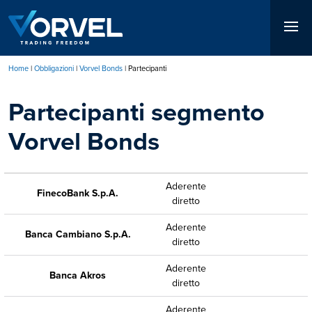
Salta
al
contenuto
principale
Home
Obbligazioni
Vorvel Bonds
Partecipanti
Briciole
Partecipanti segmento
di
pane
Vorvel Bonds
Aderente
FinecoBank S.p.A.
diretto
Aderente
Banca Cambiano S.p.A.
diretto
Aderente
Banca Akros
diretto
Aderente