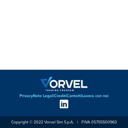
Privacy
Note Legali
Crediti
Contatti
Lavora con noi
Footer
Social
links
Copyright © 2022 Vorvel Sim S.p.A. | P.IVA 05755500963