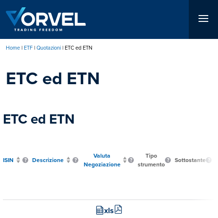
Salta
al
contenuto
principale
Home
ETF
Quotazioni
ETC ed ETN
Briciole
ETC ed ETN
di
pane
ETC ed ETN
Valuta
Tipo
ISIN
Descrizione
Sottostante
Negoziazione
strumento
xls