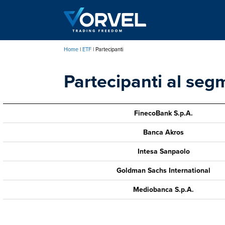
Salta
al
contenuto
principale
Home
ETF
Partecipanti
Briciole
Partecipanti al seg
di
pane
FinecoBank S.p.A.
Banca Akros
Intesa Sanpaolo
Goldman Sachs International
Mediobanca S.p.A.