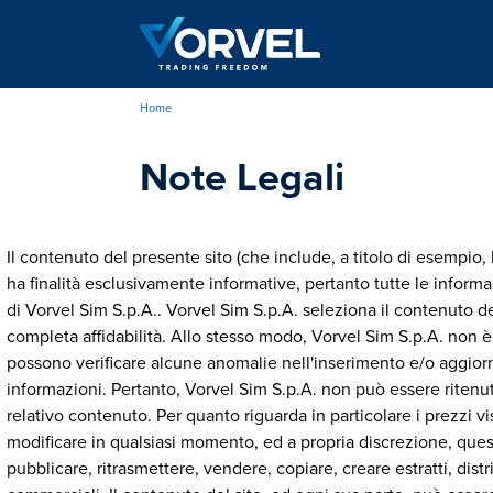
Salta
al
contenuto
principale
Home
Briciole
Note Legali
di
pane
Il contenuto del presente sito (che include, a titolo di esempio,
ha finalità esclusivamente informative, pertanto tutte le infor
di Vorvel Sim S.p.A.. Vorvel Sim S.p.A. seleziona il contenuto del
completa affidabilità. Allo stesso modo, Vorvel Sim S.p.A. non è
possono verificare alcune anomalie nell'inserimento e/o aggior
informazioni. Pertanto, Vorvel Sim S.p.A. non può essere ritenut
relativo contenuto. Per quanto riguarda in particolare i prezzi vi
modificare in qualsiasi momento, ed a propria discrezione, quest
pubblicare, ritrasmettere, vendere, copiare, creare estratti, dist