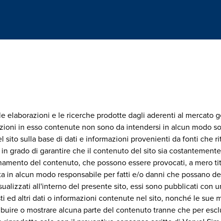
 le elaborazioni e le ricerche prodotte dagli aderenti al mercato 
mazioni in esso contenute non sono da intendersi in alcun modo so
 sito sulla base di dati e informazioni provenienti da fonti che rit
 in grado di garantire che il contenuto del sito sia costantemente
namento del contenuto, che possono essere provocati, a mero tit
a in alcun modo responsabile per fatti e/o danni che possano deriv
sualizzati all'interno del presente sito, essi sono pubblicati con u
i ed altri dati o informazioni contenute nel sito, nonché le sue 
ribuire o mostrare alcuna parte del contenuto tranne che per esclus