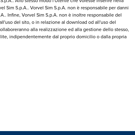
 S.p.A.. Allo stesso modo l'Utente che volesse inserire nella
rvel Sim S.p.A.. Vorvel Sim S.p.A. non è responsabile per danni
A.. Infine, Vorvel Sim S.p.A. non è inoltre responsabile del
all'uso del sito, o in relazione al download od all'uso del
o collaboreranno alla realizzazione ed alla gestione dello stesso,
a lite, indipendentemente dal proprio domicilio o dalla propria