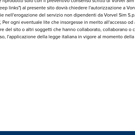
e riprodotto solo con il preventivo consenso scritto di Vorvel Sim
eep links") al presente sito dovrà chiedere l'autorizzazione a Vo
lie nell'erogazione del servizio non dipendenti da Vorvel Sim S.p.
t", Per ogni eventuale lite che insorgesse in merito all'accesso od 
itolare del sito o altri soggetti che hanno collaborato, collaborano 
caso, l'applicazione della legge italiana in vigore al momento dell