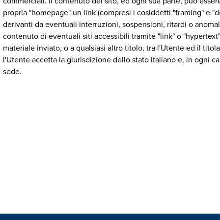
commerciali. Il contenuto del sito, ed ogni sua parte, può esser
propria "homepage" un link (compresi i cosiddetti "framing" e "d
derivanti da eventuali interruzioni, sospensioni, ritardi o anoma
contenuto di eventuali siti accessibili tramite "link" o "hypertex
materiale inviato, o a qualsiasi altro titolo, tra l'Utente ed il t
l'Utente accetta la giurisdizione dello stato italiano e, in ogni 
sede.