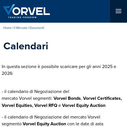
Salta
al
contenuto
principale
Home
Il Mercato
Documenti
Briciole
Calendari
di
pane
In questa sezione è possibile scaricare per gli anni 2025 e
2026:
- il calendario di Negoziazione del
mercato Vorvel segmenti:
Vorvel Bonds
,
Vorvel Certificates,
Vorvel Equities,
Vorvel RFQ
e
Vorvel Equity Auction
- il calendario di Negoziazione del mercato Vorvel
segmento
Vorvel Equity Auction
con le date di asta