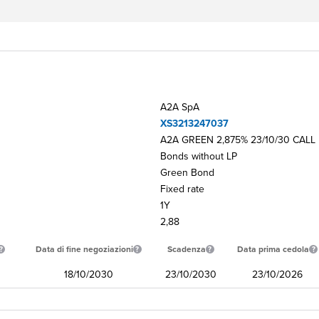
A2A SpA
XS3213247037
A2A GREEN 2,875% 23/10/30 CALL
Bonds without LP
Green Bond
Fixed rate
1Y
2,88
Data di fine negoziazioni
Scadenza
Data prima cedola
18/10/2030
23/10/2030
23/10/2026