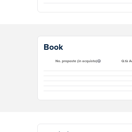
Book
No. proposte (in acquisto)
Q.tà A