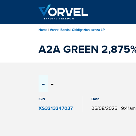
Salta
al
contenuto
principale
Home
Vorvel Bonds
Obbligazioni senza LP
A2A GREEN 2,875%
-
-
ISIN
Data
XS3213247037
06/08/2026 - 9:41am