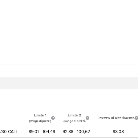
Limite 1
Limite 2
Prezzo di Riferimento
(Range di prezzi)
(Range di prezzi)
/30 CALL
89,01 - 104,49
92,88 - 100,62
98,08