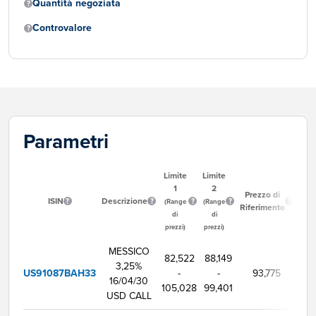
Quantità negoziata
Controvalore
Parametri
Limite
Limite
1
2
Or
Prezzo di
ISIN
Descrizione
Iniz
(Range
(Range
Riferimento
Ne
di
di
prezzi)
prezzi)
MESSICO
82,522
88,149
3,25%
US91087BAH33
-
-
93,775
9:
16/04/30
105,028
99,401
USD CALL