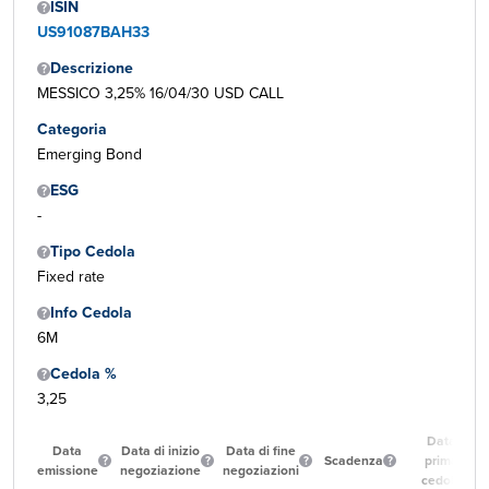
ISIN
US91087BAH33
Descrizione
MESSICO 3,25% 16/04/30 USD CALL
Categoria
Emerging Bond
ESG
-
Tipo Cedola
Fixed rate
Info Cedola
6M
Cedola %
3,25
Data
Data
Data di inizio
Data di fine
Scadenza
prima
emissione
negoziazione
negoziazioni
cedola