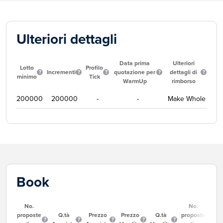
Ulteriori dettagli
Data prima
Ulteriori
Lotto
Profilo
Incrementi
quotazione per
dettagli di
minimo
Tick
WarmUp
rimborso
200000
200000
-
-
Make Whole
Book
No.
No.
proposte
Q.tà
Prezzo
Prezzo
Q.tà
proposte