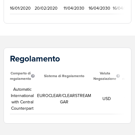
16/01/2020
20/02/2020
11/04/2030
16/04/2030
16/04/2020
Regolamento
Comparto di
Valuta
Data
Sistema di Regolamento
regolamento
Negoziazione
regola
Automatic
International
EUROCLEAR/CLEARSTREAM
USD
11/08
with Central
GAR
Counterpart