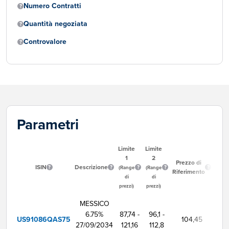
Numero Contratti
Quantità negoziata
Controvalore
Parametri
Limite
Limite
1
2
Ora
Prezzo di
ISIN
Descrizione
Inizi
(Range
(Range
Riferimento
Neg
di
di
prezzi)
prezzi)
MESSICO
6.75%
87,74 -
96,1 -
US91086QAS75
104,45
9:
27/09/2034
121,16
112,8