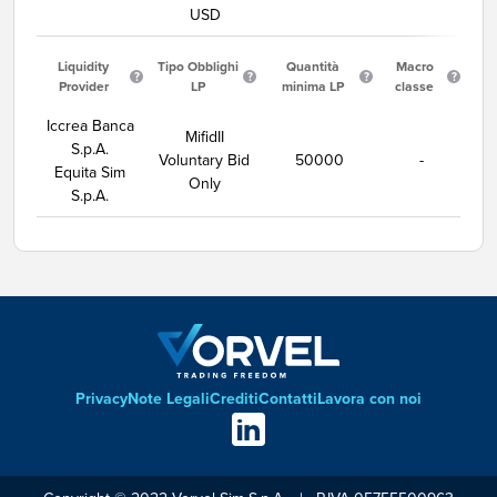
USD
Liquidity
Tipo Obblighi
Quantità
Macro
Provider
LP
minima LP
classe
Iccrea Banca
MifidII
S.p.A.
Voluntary Bid
50000
-
Equita Sim
Only
S.p.A.
Footer
Privacy
Note Legali
Crediti
Contatti
Lavora con noi
Social
links