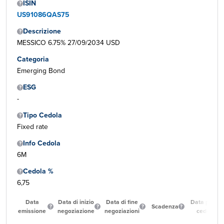
ISIN
US91086QAS75
Descrizione
MESSICO 6.75% 27/09/2034 USD
Categoria
Emerging Bond
ESG
-
Tipo Cedola
Fixed rate
Info Cedola
6M
Cedola %
6,75
Data
Data di inizio
Data di fine
Data prima
Scadenza
emissione
negoziazione
negoziazioni
cedola