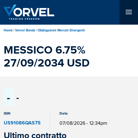
Salta
al
contenuto
principale
Home
Vorvel Bonds
Obbligazioni Mercati Emergenti
MESSICO 6.75%
27/09/2034 USD
-
-
ISIN
Data
US91086QAS75
07/08/2026 - 12:34pm
Ultimo contratto