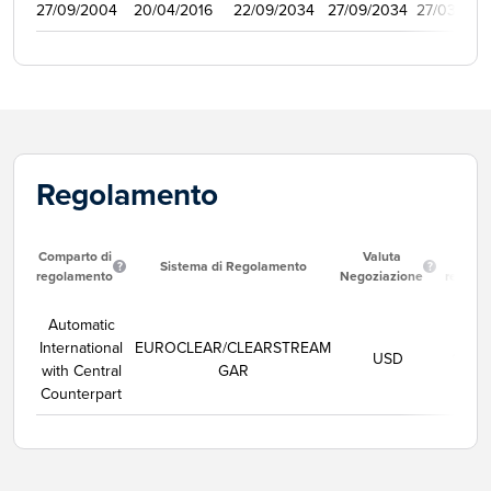
27/09/2004
20/04/2016
22/09/2034
27/09/2034
27/03/200
Regolamento
Comparto di
Valuta
Data
Sistema di Regolamento
regolamento
Negoziazione
regola
Automatic
International
EUROCLEAR/CLEARSTREAM
USD
11/08
with Central
GAR
Counterpart