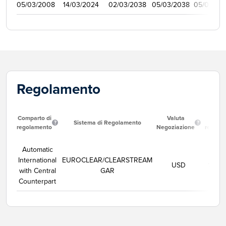
05/03/2008
14/03/2024
02/03/2038
05/03/2038
05/09/20
Regolamento
Comparto di
Valuta
Data
Sistema di Regolamento
regolamento
Negoziazione
regola
Automatic
International
EUROCLEAR/CLEARSTREAM
USD
12/08
with Central
GAR
Counterpart