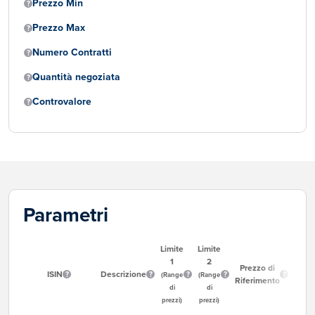
Prezzo Min
Prezzo Max
Numero Contratti
Quantità negoziata
Controvalore
Parametri
Limite
Limite
1
2
Ora
Prezzo di
ISIN
Descrizione
Inizio
(Range
(Range
Riferimento
Neg
di
di
prezzi)
prezzi)