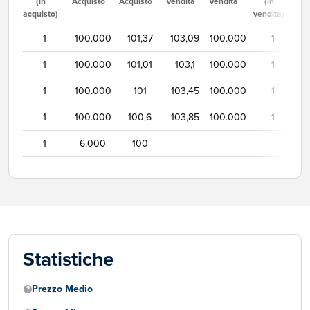
(in
Acquisto
Acquisto
Vendita
Vendita
(in
acquisto)
vendita)
1
100.000
101,37
103,09
100.000
1
1
100.000
101,01
103,1
100.000
1
1
100.000
101
103,45
100.000
1
1
100.000
100,6
103,85
100.000
1
1
6.000
100
Statistiche
Prezzo Medio