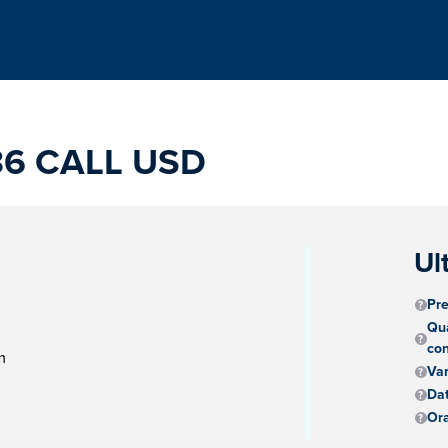
36 CALL USD
Ul
Pre
Qua
con
m
Va
Dat
Ora