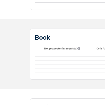
Book
No. proposte (in acquisto)
Q.tà A