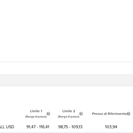
Limite 1
Limite 2
Prezzo di Riferimento
(Range di prezzi)
(Range di prezzi)
ALL USD
91,47 - 116,41
98,75 - 109,13
103,94