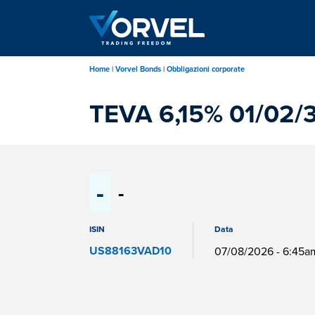
Salta
al
contenuto
principale
Home
Vorvel Bonds
Obbligazioni corporate
TEVA 6,15% 01/02/
-
-
ISIN
Data
US88163VAD10
07/08/2026 - 6:45a