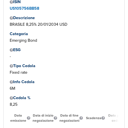
ISIN
US105756BB58
Descrizione
BRASILE 8,25% 20/01/2034 USD
Categoria
Emerging Bond
ESG
-
Tipo Cedola
Fixed rate
Info Cedola
6M
Cedola %
8,25
Data
Data di inizio
Data di fine
Data prima
Scadenza
emissione
negoziazione
negoziazioni
cedola