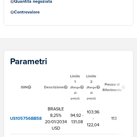
Quantità negoziata
Controvalore
Parametri
Limite
Limite
1
2
Ora
Prezzo di
ISIN
Descrizione
Inizio
(Range
(Range
Riferimento
Neg
di
di
prezzi)
prezzi)
BRASILE
103,96
8,25%
94,92 -
US105756BB58
-
113
9:0
20/01/2034
131,08
122,04
USD