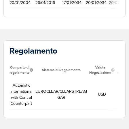
20/01/2004
26/01/2016
17/01/2034
20/01/2034
20/07/200
Regolamento
Comparto di
Valuta
Data
Sistema di Regolamento
regolamento
Negoziazione
regola
Automatic
International
EUROCLEAR/CLEARSTREAM
USD
11/08
with Central
GAR
Counterpart