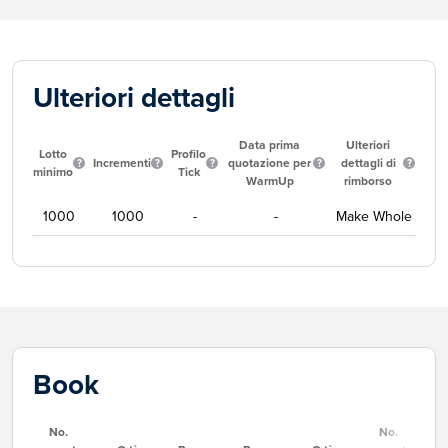
Ulteriori dettagli
Data prima
Ulteriori
Lotto
Profilo
Incrementi
quotazione per
dettagli di
minimo
Tick
WarmUp
rimborso
1000
1000
-
-
Make Whole
Book
No.
No.