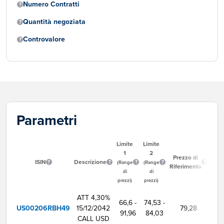
Numero Contratti
Quantità negoziata
Controvalore
Parametri
Limite
Limite
1
2
Ora
Prezzo di
ISIN
Descrizione
Inizi
(Range
(Range
Riferimento
Ne
di
di
prezzi)
prezzi)
ATT 4,30%
66,6 -
74,53 -
US00206RBH49
15/12/2042
79,28
9:
91,96
84,03
CALL USD