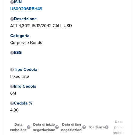
ISIN
US00206RBH49
Descrizione
ATT 4,30% 15/12/2042 CALL USD
Categoria
Corporate Bonds
ESG
-
Tipo Cedola
Fixed rate
Info Cedola
6M
Cedola %
4,30
Data
Data
Data di inizio
Data di fine
Scadenza
prima
emissione
negoziazione
negoziazioni
cedola