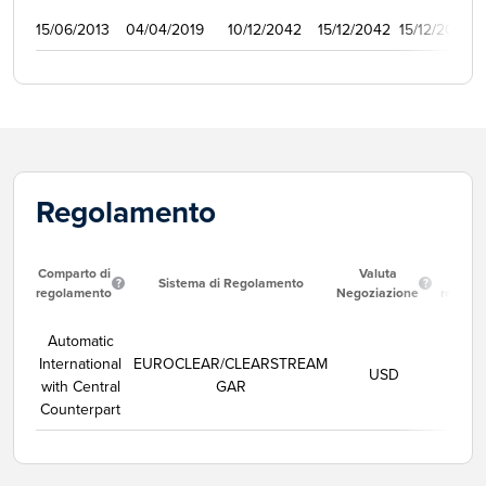
15/06/2013
04/04/2019
10/12/2042
15/12/2042
15/12/2013
1
Regolamento
Comparto di
Valuta
Data
Sistema di Regolamento
regolamento
Negoziazione
regola
Automatic
International
EUROCLEAR/CLEARSTREAM
USD
11/08
with Central
GAR
Counterpart