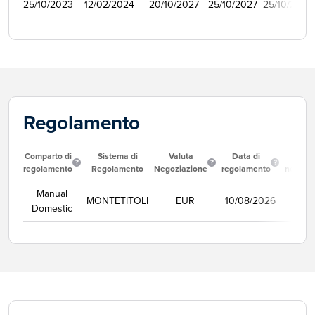
25/10/2023
12/02/2024
20/10/2027
25/10/2027
25/10/2024
Regolamento
Comparto di
Sistema di
Valuta
Data di
Corso
regolamento
Regolamento
Negoziazione
regolamento
negozi
Manual
MONTETITOLI
EUR
10/08/2026
Se
Domestic