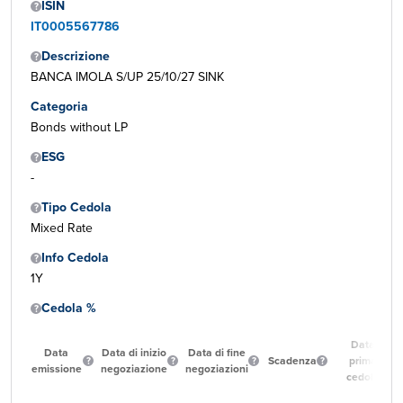
ISIN
IT0005567786
Descrizione
BANCA IMOLA S/UP 25/10/27 SINK
Categoria
Bonds without LP
ESG
-
Tipo Cedola
Mixed Rate
Info Cedola
1Y
Cedola %
Data
Data
Data di inizio
Data di fine
Scadenza
prima
emissione
negoziazione
negoziazioni
cedola