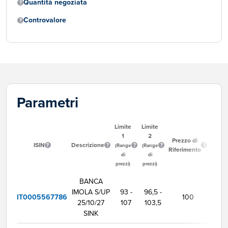
Quantità negoziata
Controvalore
Parametri
Limite
Limite
1
2
Ora
Prezzo di
ISIN
Descrizione
Inizio
(Range
(Range
Riferimento
Neg
di
di
prezzi)
prezzi)
BANCA
IMOLA S/UP
93 -
96,5 -
IT0005567786
100
9:0
25/10/27
107
103,5
SINK