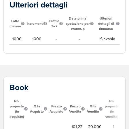
Ulteriori dettagli
Data prima
Ulteriori
Lotto
Profilo
Incrementi
quotazione per
dettagli di
minimo
Tick
WarmUp
rimborso
1000
1000
-
-
Sinkable
Book
No.
No.
proposte
Q.tà
Prezzo
Prezzo
Q.tà
proposte
(in
Acquisto
Acquisto
Vendita
Vendita
(in
acquisto)
vendita)
101,22
20.000
1