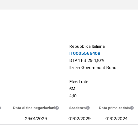
Repubblica Italiana
IT0005566408
BTP 1 FB 29 4,10%
Italian Government Bond
-
Fixed rate
6M
4,10
Data di fine negoziazioni
Scadenza
Data prima cedola
29/01/2029
01/02/2029
01/02/2024