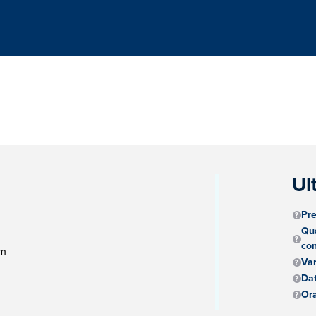
Ul
Pre
Qua
con
pm
Va
Dat
Ora