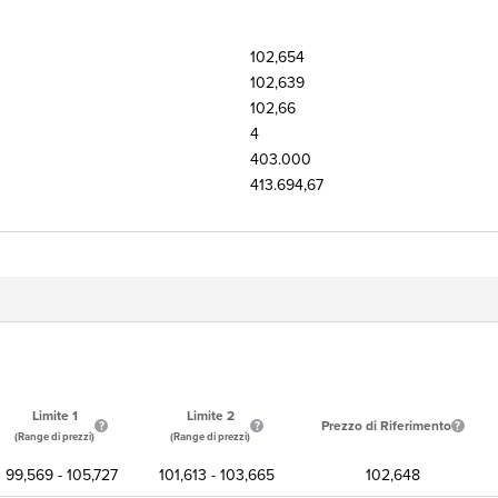
102,654
102,639
102,66
4
403.000
413.694,67
Limite 1
Limite 2
Prezzo di Riferimento
(Range di prezzi)
(Range di prezzi)
99,569 - 105,727
101,613 - 103,665
102,648