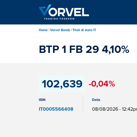
Salta
al
contenuto
principale
Home
Vorvel Bonds
Titoli di stato IT
BTP 1 FB 29 4,10%
102,639
-0,04%
ISIN
Data
IT0005566408
08/08/2026 - 12:42