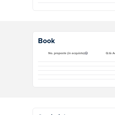
Book
No. proposte (in acquisto)
Q.tà A