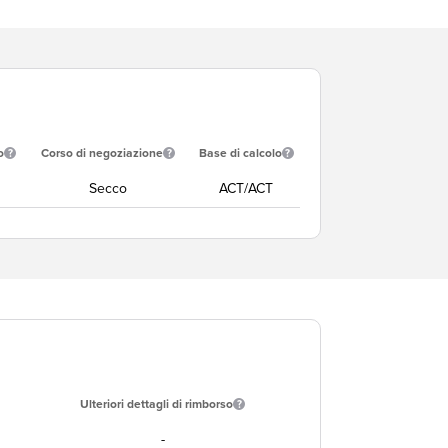
o
Corso di negoziazione
Base di calcolo
Secco
ACT/ACT
Ulteriori dettagli di rimborso
-