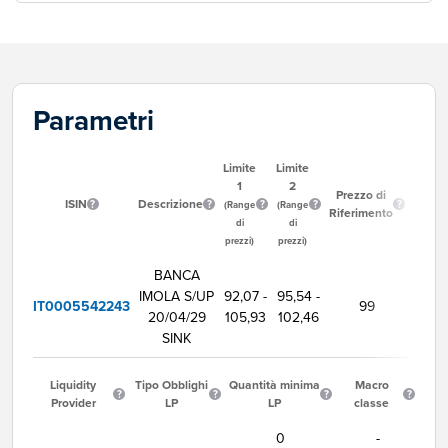
Parametri
Limite
Limite
1
2
Ora
Prezzo di
ISIN
Descrizione
Inizio
(Range
(Range
Riferimento
Neg
di
di
prezzi)
prezzi)
BANCA
IMOLA S/UP
92,07 -
95,54 -
IT0005542243
99
9:00
20/04/29
105,93
102,46
SINK
Liquidity
Tipo Obblighi
Quantità minima
Macro
Provider
LP
LP
classe
0
-