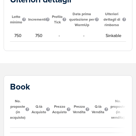
Data prima
Ulteriori
Lotto
Profilo
Incrementi
quotazione per
dettagli di
minimo
Tick
WarmUp
rimborso
750
750
-
-
Sinkable
Book
No.
No.
proposte
Q.tà
Prezzo
Prezzo
Q.tà
proposte
(in
Acquisto
Acquisto
Vendita
Vendita
(in
acquisto)
vendita)