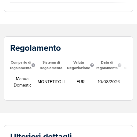
Regolamento
Comparto di
Sistema di
Valuta
Data di
Corso
regolamento
Regolamento
Negoziazione
regolamento
negozi
Manual
MONTETITOLI
EUR
10/08/2026
Se
Domestic
Ulteriori dettagli