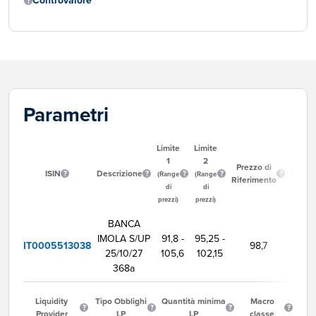
Controvalore
Parametri
Limite
Limite
1
2
Ora
Prezzo di
ISIN
Descrizione
Inizio
(Range
(Range
Riferimento
Neg
di
di
prezzi)
prezzi)
BANCA
IMOLA S/UP
91,8 -
95,25 -
IT0005513038
98,7
9:00
25/10/27
105,6
102,15
368a
Liquidity
Tipo Obblighi
Quantità minima
Macro
Provider
LP
LP
classe