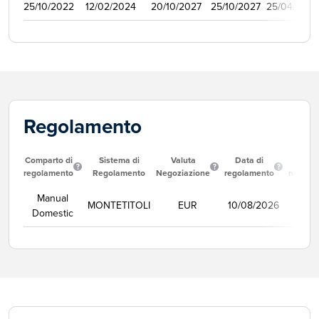
25/10/2022
12/02/2024
20/10/2027
25/10/2027
25/04/2023
Regolamento
Comparto di
Sistema di
Valuta
Data di
Corso
regolamento
Regolamento
Negoziazione
regolamento
negozi
Manual
MONTETITOLI
EUR
10/08/2026
Se
Domestic