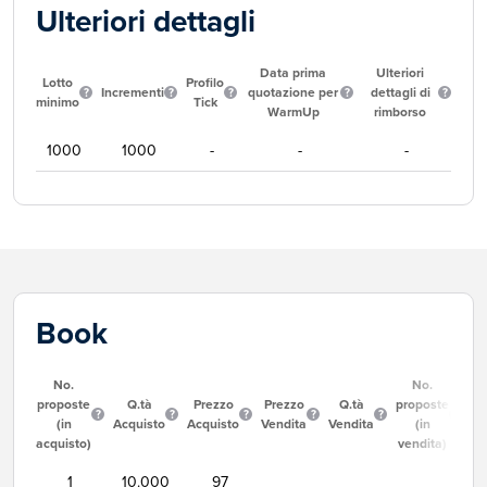
Ulteriori dettagli
Data prima
Ulteriori
Lotto
Profilo
Incrementi
quotazione per
dettagli di
minimo
Tick
WarmUp
rimborso
1000
1000
-
-
-
Book
No.
No.
proposte
Q.tà
Prezzo
Prezzo
Q.tà
proposte
(in
Acquisto
Acquisto
Vendita
Vendita
(in
acquisto)
vendita)
1
10.000
97