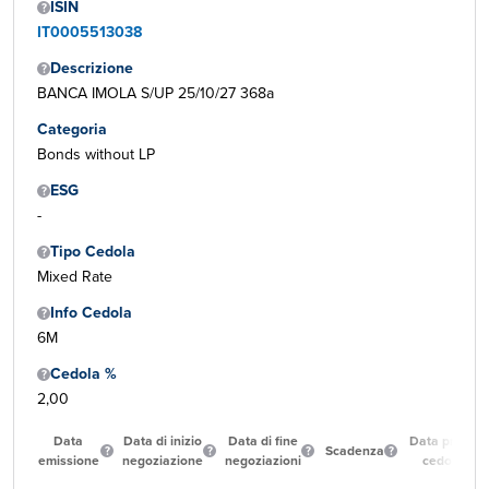
ISIN
IT0005513038
Descrizione
BANCA IMOLA S/UP 25/10/27 368a
Categoria
Bonds without LP
ESG
-
Tipo Cedola
Mixed Rate
Info Cedola
6M
Cedola %
2,00
Data
Data di inizio
Data di fine
Data prima
Scadenza
emissione
negoziazione
negoziazioni
cedola