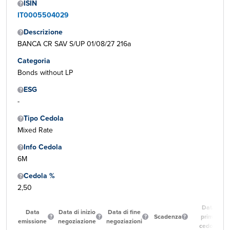
ISIN
IT0005504029
Descrizione
BANCA CR SAV S/UP 01/08/27 216a
Categoria
Bonds without LP
ESG
-
Tipo Cedola
Mixed Rate
Info Cedola
6M
Cedola %
2,50
Data
Data
Data di inizio
Data di fine
Scadenza
prima
emissione
negoziazione
negoziazioni
cedola