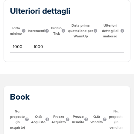
Ulteriori dettagli
Data prima
Ulteriori
Lotto
Profilo
Incrementi
quotazione per
dettagli di
minimo
Tick
WarmUp
rimborso
1000
1000
-
-
-
Book
No.
No.
proposte
Q.tà
Prezzo
Prezzo
Q.tà
proposte
(in
Acquisto
Acquisto
Vendita
Vendita
(in
acquisto)
vendita)