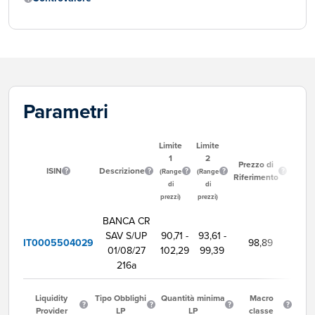
Parametri
Limite
Limite
1
2
Ora
Prezzo di
ISIN
Descrizione
Inizio
(Range
(Range
Riferimento
Neg
di
di
prezzi)
prezzi)
BANCA CR
SAV S/UP
90,71 -
93,61 -
IT0005504029
98,89
9:0
01/08/27
102,29
99,39
216a
Liquidity
Tipo Obblighi
Quantità minima
Macro
Provider
LP
LP
classe