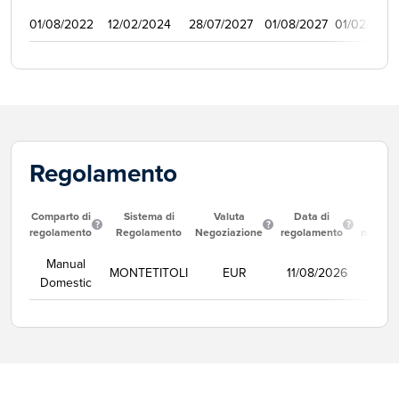
01/08/2022
12/02/2024
28/07/2027
01/08/2027
01/02/2023
Regolamento
Comparto di
Sistema di
Valuta
Data di
Corso
regolamento
Regolamento
Negoziazione
regolamento
negozi
Manual
MONTETITOLI
EUR
11/08/2026
Se
Domestic