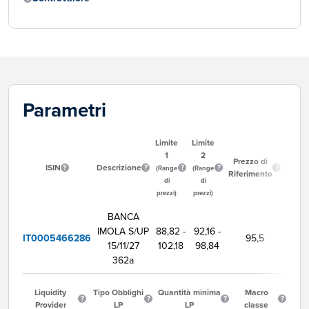
Parametri
Limite
Limite
1
2
Ora
Prezzo di
ISIN
Descrizione
Inizio
(Range
(Range
Riferimento
Neg
di
di
prezzi)
prezzi)
BANCA
IMOLA S/UP
88,82 -
92,16 -
IT0005466286
95,5
9:0
15/11/27
102,18
98,84
362a
Liquidity
Tipo Obblighi
Quantità minima
Macro
Provider
LP
LP
classe