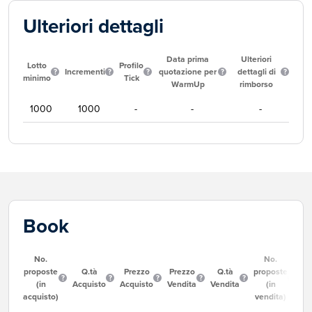
Ulteriori dettagli
Data prima
Ulteriori
Lotto
Profilo
Incrementi
quotazione per
dettagli di
minimo
Tick
WarmUp
rimborso
1000
1000
-
-
-
Book
No.
No.
proposte
Q.tà
Prezzo
Prezzo
Q.tà
proposte
(in
Acquisto
Acquisto
Vendita
Vendita
(in
acquisto)
vendita)