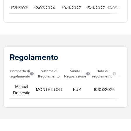
15/11/2021
12/02/2024
10/11/2027
15/11/2027
16/05/2022
Regolamento
Comparto di
Sistema di
Valuta
Data di
Corso
regolamento
Regolamento
Negoziazione
regolamento
negozi
Manual
MONTETITOLI
EUR
10/08/2026
Se
Domestic