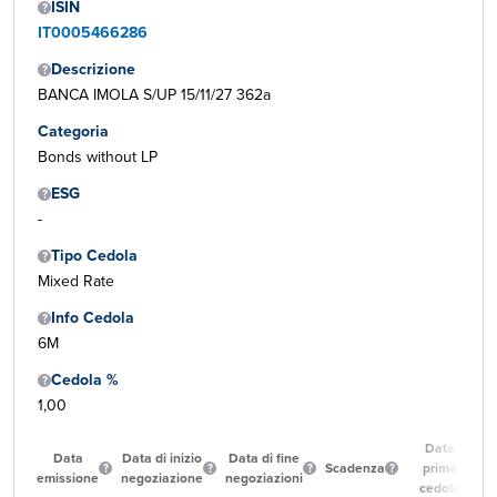
ISIN
IT0005466286
Descrizione
BANCA IMOLA S/UP 15/11/27 362a
Categoria
Bonds without LP
ESG
-
Tipo Cedola
Mixed Rate
Info Cedola
6M
Cedola %
1,00
Data
Data
Data di inizio
Data di fine
Scadenza
prima
emissione
negoziazione
negoziazioni
cedola