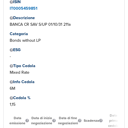
ISIN
IT0005459851
Descrizione
BANCA CR SAV S/UP 01/10/31 211a
Categoria
Bonds without LP
ESG
-
Tipo Cedola
Mixed Rate
Info Cedola
6M
Cedola %
1,15
Data
Data
Data di inizio
Data di fine
Scadenza
prima
emissione
negoziazione
negoziazioni
cedola