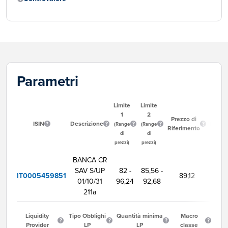
Parametri
Limite
Limite
1
2
Ora
Prezzo di
ISIN
Descrizione
Inizio
(Range
(Range
Riferimento
Neg
di
di
prezzi)
prezzi)
BANCA CR
SAV S/UP
82 -
85,56 -
IT0005459851
89,12
9:00
01/10/31
96,24
92,68
211a
Liquidity
Tipo Obblighi
Quantità minima
Macro
Provider
LP
LP
classe