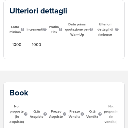
Ulteriori dettagli
Data prima
Ulteriori
Lotto
Profilo
Incrementi
quotazione per
dettagli di
minimo
Tick
WarmUp
rimborso
1000
1000
-
-
-
Book
No.
No.
proposte
Q.tà
Prezzo
Prezzo
Q.tà
proposte
(in
Acquisto
Acquisto
Vendita
Vendita
(in
acquisto)
vendita)