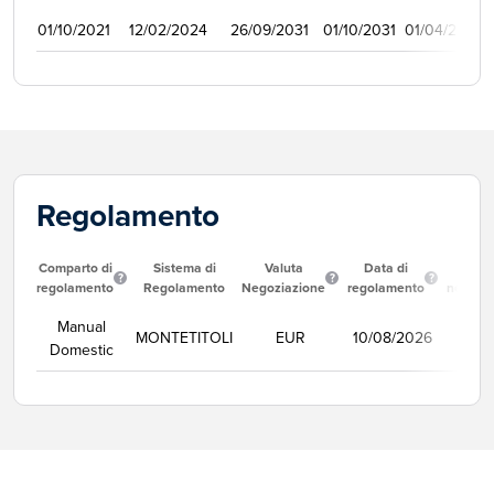
01/10/2021
12/02/2024
26/09/2031
01/10/2031
01/04/2022
Regolamento
Comparto di
Sistema di
Valuta
Data di
Corso
regolamento
Regolamento
Negoziazione
regolamento
negozi
Manual
MONTETITOLI
EUR
10/08/2026
Se
Domestic