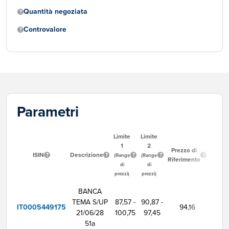
Quantità negoziata
Controvalore
Parametri
Limite
Limite
1
2
Ora
Prezzo di
ISIN
Descrizione
Inizio
(Range
(Range
Riferimento
Neg
di
di
prezzi)
prezzi)
BANCA
TEMA S/UP
87,57 -
90,87 -
IT0005449175
94,16
9:00
21/06/28
100,75
97,45
51a