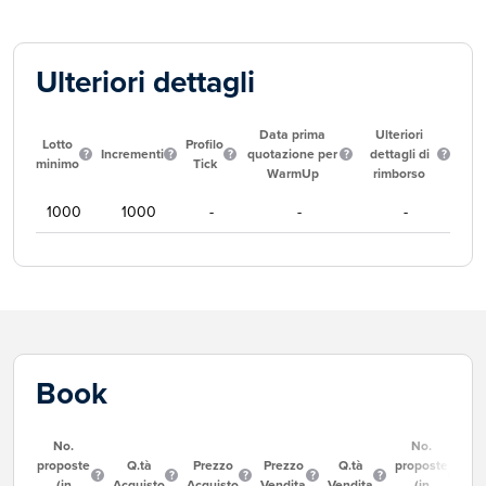
Ulteriori dettagli
Data prima
Ulteriori
Lotto
Profilo
Incrementi
quotazione per
dettagli di
minimo
Tick
WarmUp
rimborso
1000
1000
-
-
-
Book
No.
No.
proposte
Q.tà
Prezzo
Prezzo
Q.tà
proposte
(in
Acquisto
Acquisto
Vendita
Vendita
(in