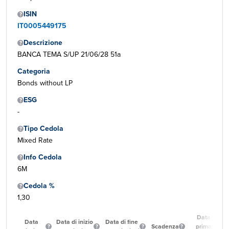
ISIN
IT0005449175
Descrizione
BANCA TEMA S/UP 21/06/28 51a
Categoria
Bonds without LP
ESG
-
Tipo Cedola
Mixed Rate
Info Cedola
6M
Cedola %
1,30
Data
Data
Data di inizio
Data di fine
Scadenza
prima