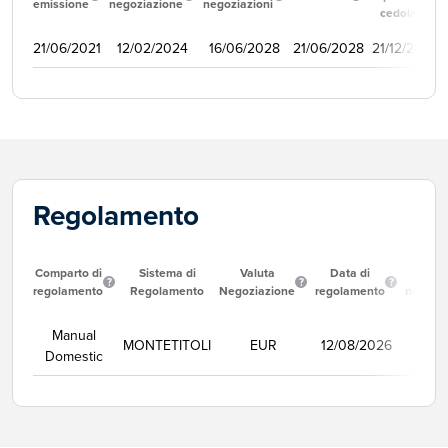
emissione
negoziazione
negoziazioni
cedola
21/06/2021
12/02/2024
16/06/2028
21/06/2028
21/12/2021
Regolamento
Comparto di
Sistema di
Valuta
Data di
Corso
regolamento
Regolamento
Negoziazione
regolamento
negozi
Manual
MONTETITOLI
EUR
12/08/2026
Se
Domestic