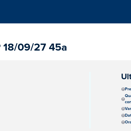
18/09/27 45a
Ul
Pre
Qua
con
Va
Dat
Ora