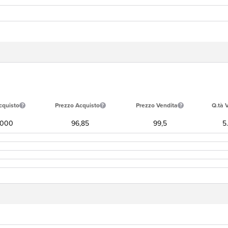
cquisto
Prezzo Acquisto
Prezzo Vendita
Q.tà 
.000
96,85
99,5
5