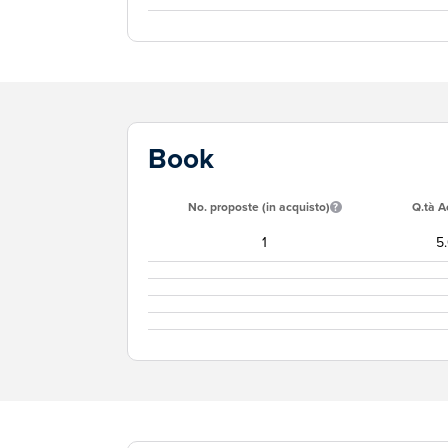
Book
No. proposte (in acquisto)
Q.tà A
1
5