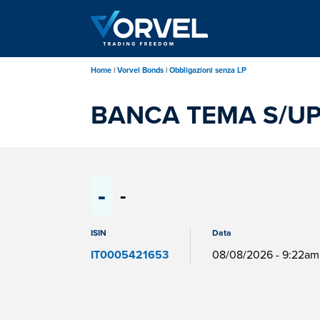
Salta
al
contenuto
principale
Home
Vorvel Bonds
Obbligazioni senza LP
BANCA TEMA S/UP 
-
-
ISIN
Data
IT0005421653
08/08/2026 - 9:22am