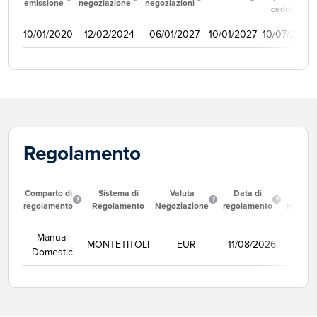
emissione
negoziazione
negoziazioni
cedola
10/01/2020
12/02/2024
06/01/2027
10/01/2027
10/07/2020
Regolamento
Comparto di
Sistema di
Valuta
Data di
Corso
regolamento
Regolamento
Negoziazione
regolamento
negozi
Manual
MONTETITOLI
EUR
11/08/2026
Se
Domestic