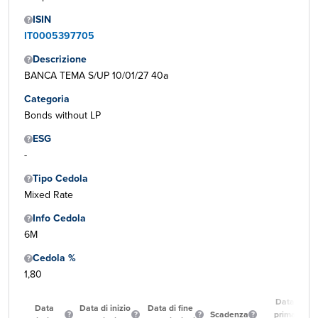
ISIN
IT0005397705
Descrizione
BANCA TEMA S/UP 10/01/27 40a
Categoria
Bonds without LP
ESG
-
Tipo Cedola
Mixed Rate
Info Cedola
6M
Cedola %
1,80
Data
Data
Data di inizio
Data di fine
Scadenza
prima