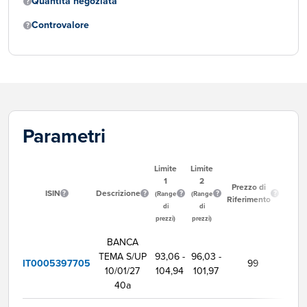
Quantità negoziata
Controvalore
Parametri
Limite
Limite
1
2
Ora
Prezzo di
ISIN
Descrizione
Inizio
(Range
(Range
Riferimento
Neg
di
di
prezzi)
prezzi)
BANCA
TEMA S/UP
93,06 -
96,03 -
IT0005397705
99
9:0
10/01/27
104,94
101,97
40a