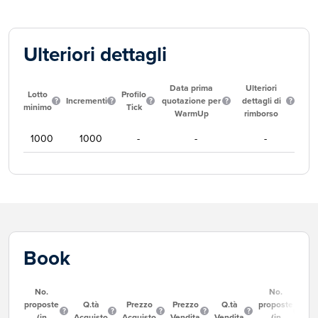
Ulteriori dettagli
Data prima
Ulteriori
Lotto
Profilo
Incrementi
quotazione per
dettagli di
minimo
Tick
WarmUp
rimborso
1000
1000
-
-
-
Book
No.
No.
proposte
Q.tà
Prezzo
Prezzo
Q.tà
proposte
(in
Acquisto
Acquisto
Vendita
Vendita
(in