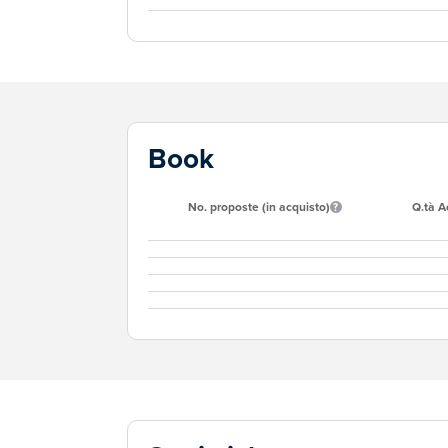
Book
No. proposte (in acquisto)
Q.tà A