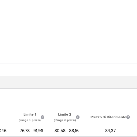
Limite 1
Limite 2
Prezzo di Riferimento
(Range di prezzi)
(Range di prezzi)
046
76,78 - 91,96
80,58 - 88,16
84,37