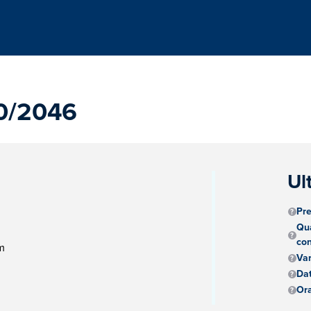
0/2046
Ul
Pre
Qua
con
m
Va
Dat
Ora