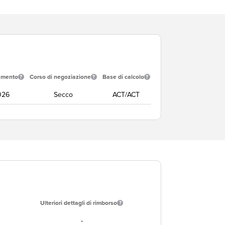
amento
Corso di negoziazione
Base di calcolo
026
Secco
ACT/ACT
Ulteriori dettagli di rimborso
-