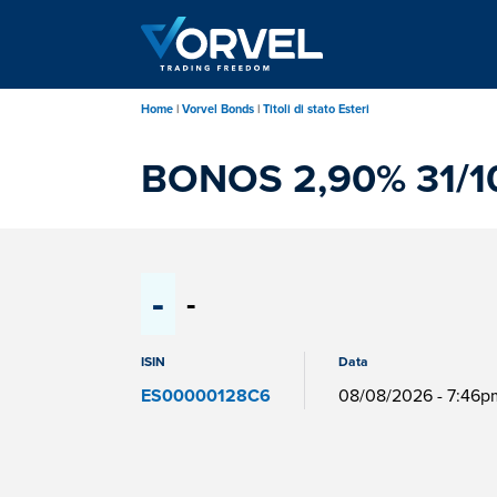
Salta
al
contenuto
principale
Home
Vorvel Bonds
Titoli di stato Esteri
BONOS 2,90% 31/1
-
-
ISIN
Data
ES00000128C6
08/08/2026 - 7:46p