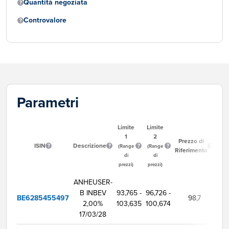
Quantità negoziata
Controvalore
Parametri
Limite
Limite
1
2
Or
Prezzo di
ISIN
Descrizione
Iniz
(Range
(Range
Riferimento
Ne
di
di
prezzi)
prezzi)
ANHEUSER-
B INBEV
93,765 -
96,726 -
BE6285455497
98,7
9:
2,00%
103,635
100,674
17/03/28