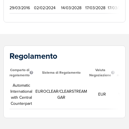
29/03/2016
02/02/2024
14/03/2028
17/03/2028
17/03/2017
Regolamento
Comparto di
Valuta
Data
Sistema di Regolamento
regolamento
Negoziazione
regola
Automatic
International
EUROCLEAR/CLEARSTREAM
EUR
10/08
with Central
GAR
Counterpart