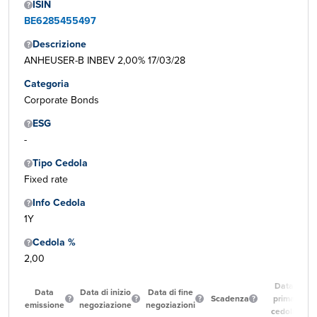
ISIN
BE6285455497
Descrizione
ANHEUSER-B INBEV 2,00% 17/03/28
Categoria
Corporate Bonds
ESG
-
Tipo Cedola
Fixed rate
Info Cedola
1Y
Cedola %
2,00
Data
Data
Data di inizio
Data di fine
Scadenza
prima
emissione
negoziazione
negoziazioni
cedola