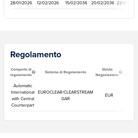
28/01/2026
12/02/2026
15/02/2036
20/02/2036
22/02/202
Regolamento
Comparto di
Valuta
Data
Sistema di Regolamento
regolamento
Negoziazione
regola
Automatic
International
EUROCLEAR/CLEARSTREAM
EUR
11/08
with Central
GAR
Counterpart