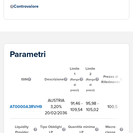
Controvalore
Parametri
Limite
Limite
1
2
Or
Prezzo di
ISIN
Descrizione
Iniz
(Range
(Range
Riferimento
Ne
di
di
prezzi)
prezzi)
AUSTRIA
91,46 -
95,98 -
AT0000A3RVH9
3,20%
100,5
9:
109,54
105,02
20/02/2036
Liquidity
Tipo Obblighi
Quantità minima
Macro
Provider
LP
LP
classe