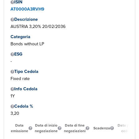
ISIN
AT0000A3RVH9
Descrizione
AUSTRIA 3,20% 20/02/2036
Categoria
Bonds without LP
ESG
-
Tipo Cedola
Fixed rate
Info Cedola
1Y
Cedola %
3,20
Data
Data di inizio
Data di fine
Data prima
Scadenza
emissione
negoziazione
negoziazioni
cedola