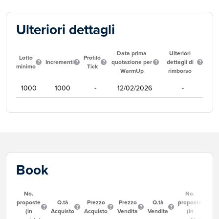
Ulteriori dettagli
Data prima
Ulteriori
Lotto
Profilo
Incrementi
quotazione per
dettagli di
minimo
Tick
WarmUp
rimborso
1000
1000
-
12/02/2026
-
Book
No.
No.
proposte
Q.tà
Prezzo
Prezzo
Q.tà
proposte
(in
Acquisto
Acquisto
Vendita
Vendita
(in