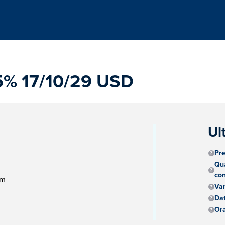
5% 17/10/29 USD
Ul
Pre
Qua
con
pm
Va
Dat
Ora