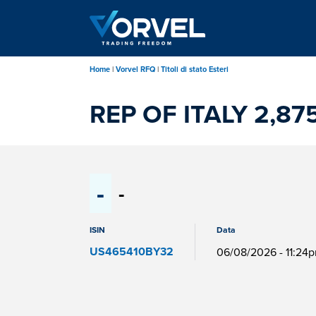
Salta
al
contenuto
principale
Home
Vorvel RFQ
Titoli di stato Esteri
REP OF ITALY 2,87
-
-
ISIN
Data
US465410BY32
06/08/2026 - 11:24