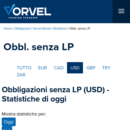
Salta
al
contenuto
principale
Home
Obbligazioni
Vorvel Bonds
Statistiche
Obbl. senza LP
Briciole
Obbl. senza LP
di
pane
TUTTO
EUR
CAD
USD
GBP
TRY
ZAR
Obbligazioni senza LP (USD) -
Statistiche di oggi
Mostra statistiche per:
Oggi