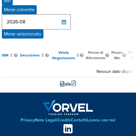
Ieri
Mese corrente
Mese selezionato
Valuta
Prezzo di
Prezzo
Pre
ISIN
Descrizione
Negoziazione
Riferimento
Min
Ma
Nessun dato disponib
xls
Privacy
Note Legali
Crediti
Contatti
Lavora con noi
Footer
Social