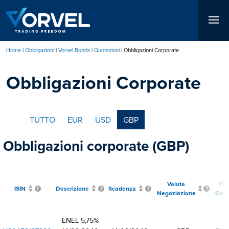
Salta
al
contenuto
principale
Home
Obbligazioni
Vorvel Bonds
Quotazioni
Obbligazioni Corporate
Briciole
Obbligazioni Corporate
di
pane
TUTTO
EUR
USD
GBP
Obbligazioni corporate (GBP)
Valuta
Tip
ISIN
Descrizione
Scadenza
Negoziazione
Cedo
ENEL 5,75%