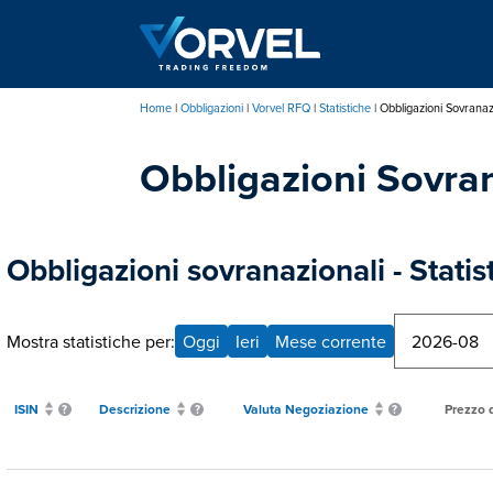
Salta
al
contenuto
principale
Home
Obbligazioni
Vorvel RFQ
Statistiche
Obbligazioni Sovranaz
Briciole
Obbligazioni Sovran
di
pane
Obbligazioni sovranazionali - Statis
Mostra statistiche per:
Oggi
Ieri
Mese corrente
ISIN
Descrizione
Valuta Negoziazione
Prezzo 