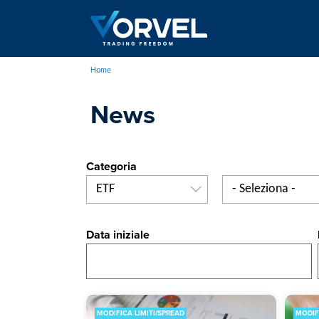
Salta
al
contenuto
principale
Home
Briciole
News
di
pane
Categoria
ETF
- Seleziona -
Data iniziale
MODIFICA LIMITI/SPREAD
MODIF