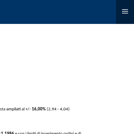
asta
ampliati
al
+/-
16,00
%
(2
,94 - 4,04)
11,1986
e con i limiti di inserimento ordini e di