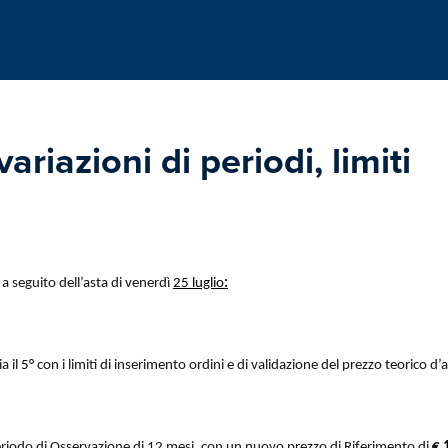
riazioni di periodi, limiti
i a seguito dell’asta di venerdì
25 luglio
:
ia il
5°
con i limiti di inserimento ordini e di validazione del prezzo teorico d’
periodo di Osservazione di 12 mesi, con un nuovo prezzo di Riferimento di
€