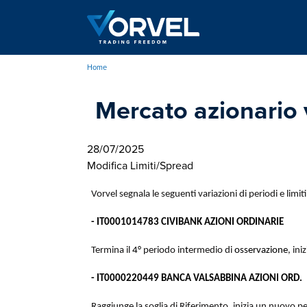
Salta
al
contenuto
principale
Home
Briciole
Mercato azionario va
di
pane
28/07/2025
Modifica Limiti/Spread
Vorvel segnala le seguenti variazioni di periodi e limit
- IT0001014783 CIVIBANK AZIONI ORDINARIE
Termina il
4°
periodo in
t
ermedio di
osservazione
, iniz
- IT0000220449 BANCA VALSABBINA AZIONI ORD.
Raggiunge la soglia di Riferimento, inizia un nuovo 