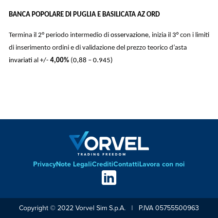
BANCA POPOLARE DI PUGLIA E BASILICATA AZ ORD
Termina il
2°
periodo in
t
ermedio di
osservazione
, inizia il
3°
con i limiti
di inserimento ordini e di validazione del prezzo teorico d’asta
invariati
al
+/-
4,00
%
(
0,88 – 0.945)
Privacy
Note Legali
Crediti
Contatti
Lavora con noi
Footer
Social
links
Copyright © 2022 Vorvel Sim S.p.A. | P.IVA 05755500963