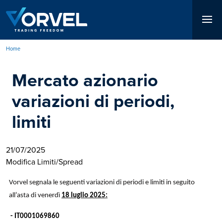
Salta
al
contenuto
principale
Home
Briciole
Mercato azionario
di
pane
variazioni di periodi,
limiti
21/07/2025
Modifica Limiti/Spread
Vorvel segnala le seguenti variazioni di periodi e limiti in seguito
all’asta di venerdì
18 luglio 2025
:
- IT0001069860