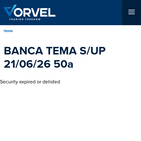
Salta
al
contenuto
principale
Briciole
Home
di
BANCA TEMA S/UP
pane
21/06/26 50a
Security expired or delisted