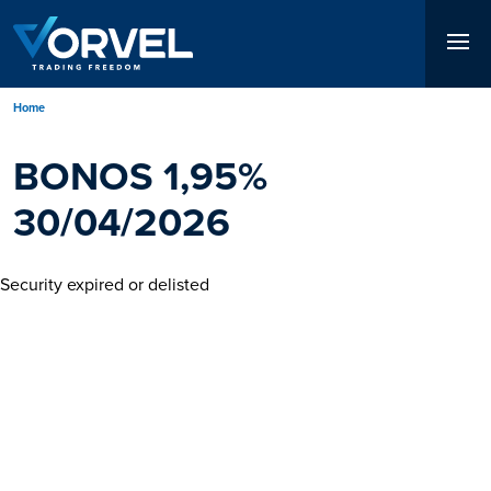
Salta
al
contenuto
principale
Briciole
Home
di
BONOS 1,95%
pane
30/04/2026
Security expired or delisted