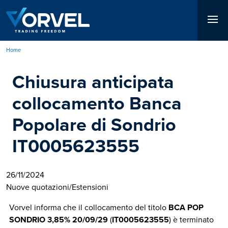
Salta
al
contenuto
principale
Home
Briciole
Chiusura anticipata
di
pane
collocamento Banca
Popolare di Sondrio
IT0005623555
26/11/2024
Nuove quotazioni/Estensioni
Vorvel informa che il collocamento del titolo
BCA POP
SONDRIO 3,85% 20/09/29
(
IT0005623555
) è terminato