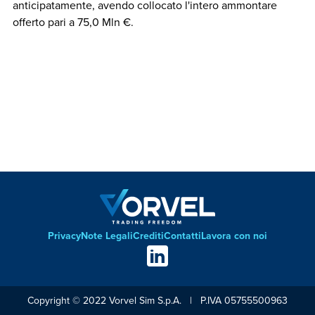
anticipatamente, avendo collocato l'intero ammontare
offerto pari a 75,0 Mln €.
Privacy
Note Legali
Crediti
Contatti
Lavora con noi
Footer
Social
links
Copyright © 2022 Vorvel Sim S.p.A. | P.IVA 05755500963