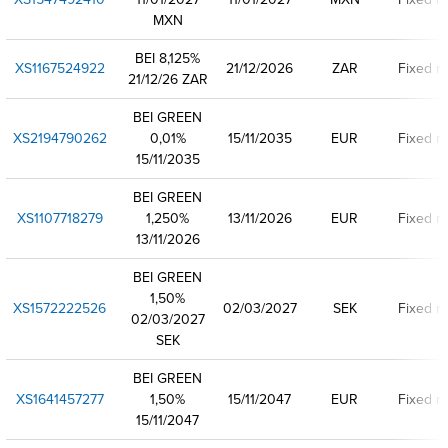
MXN
BEI 8,125%
XS1167524922
21/12/2026
ZAR
Fixed ra
21/12/26 ZAR
BEI GREEN
XS2194790262
0,01%
15/11/2035
EUR
Fixed ra
15/11/2035
BEI GREEN
XS1107718279
1,250%
13/11/2026
EUR
Fixed ra
13/11/2026
BEI GREEN
1,50%
XS1572222526
02/03/2027
SEK
Fixed ra
02/03/2027
SEK
BEI GREEN
XS1641457277
1,50%
15/11/2047
EUR
Fixed ra
15/11/2047