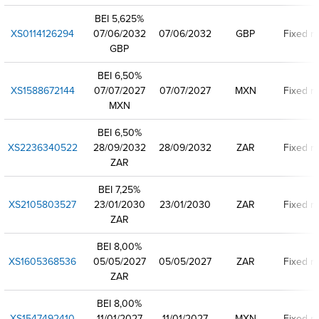
BEI 5,625%
XS0114126294
07/06/2032
07/06/2032
GBP
Fixed ra
GBP
BEI 6,50%
XS1588672144
07/07/2027
07/07/2027
MXN
Fixed ra
MXN
BEI 6,50%
XS2236340522
28/09/2032
28/09/2032
ZAR
Fixed ra
ZAR
BEI 7,25%
XS2105803527
23/01/2030
23/01/2030
ZAR
Fixed ra
ZAR
BEI 8,00%
XS1605368536
05/05/2027
05/05/2027
ZAR
Fixed ra
ZAR
BEI 8,00%
XS1547492410
11/01/2027
11/01/2027
MXN
Fixed ra