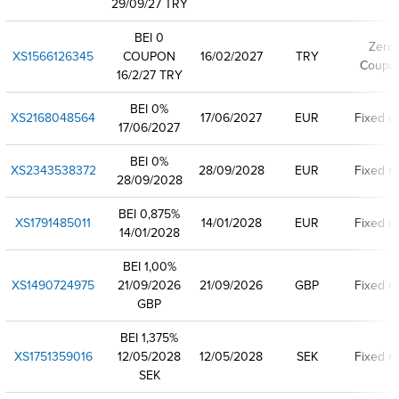
29/09/27 TRY
BEI 0
Zero
XS1566126345
COUPON
16/02/2027
TRY
Coupo
16/2/27 TRY
BEI 0%
XS2168048564
17/06/2027
EUR
Fixed ra
17/06/2027
BEI 0%
XS2343538372
28/09/2028
EUR
Fixed ra
28/09/2028
BEI 0,875%
XS1791485011
14/01/2028
EUR
Fixed ra
14/01/2028
BEI 1,00%
XS1490724975
21/09/2026
21/09/2026
GBP
Fixed ra
GBP
BEI 1,375%
XS1751359016
12/05/2028
12/05/2028
SEK
Fixed ra
SEK