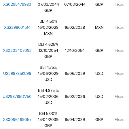
XS0295479983
07/03/2044
07/03/2044
GBP
Fixed ra
GBP
BEI 4,50%
XS2298601514
16/02/2028
16/02/2028
MXN
Fixed ra
MXN
BEI 4,625%
XS0202407093
12/10/2054
12/10/2054
GBP
Fixed ra
GBP
BEI 4,75%
US298785KC96
15/06/2029
15/06/2029
USD
Fixed ra
USD
BEI 4,875 %
US298785DV50
15/02/2036
15/02/2036
USD
Fixed ra
USD
BEI 5,00%
XS0096499057
15/04/2039
15/04/2039
GBP
Fixed ra
GBP