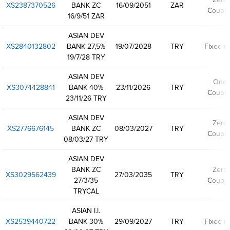
XS2387370526
BANK ZC
16/09/2051
ZAR
Coupo
16/9/51 ZAR
ASIAN DEV
XS2840132802
BANK 27,5%
19/07/2028
TRY
Fixed ra
19/7/28 TRY
ASIAN DEV
One
XS3074428841
BANK 40%
23/11/2026
TRY
Coupo
23/11/26 TRY
ASIAN DEV
Zero
XS2776676145
BANK ZC
08/03/2027
TRY
Coupo
08/03/27 TRY
ASIAN DEV
BANK ZC
Zero
XS3029562439
27/03/2035
TRY
27/3/35
Coupo
TRYCAL
ASIAN I.I.
XS2539440722
BANK 30%
29/09/2027
TRY
Fixed ra