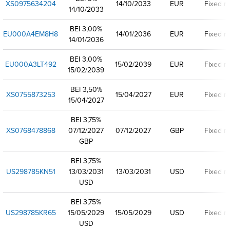
XS0975634204
14/10/2033
EUR
Fixed ra
14/10/2033
BEI 3,00%
EU000A4EM8H8
14/01/2036
EUR
Fixed ra
14/01/2036
BEI 3,00%
EU000A3LT492
15/02/2039
EUR
Fixed ra
15/02/2039
BEI 3,50%
XS0755873253
15/04/2027
EUR
Fixed ra
15/04/2027
BEI 3,75%
XS0768478868
07/12/2027
07/12/2027
GBP
Fixed ra
GBP
BEI 3,75%
US298785KN51
13/03/2031
13/03/2031
USD
Fixed ra
USD
BEI 3,75%
US298785KR65
15/05/2029
15/05/2029
USD
Fixed ra
USD