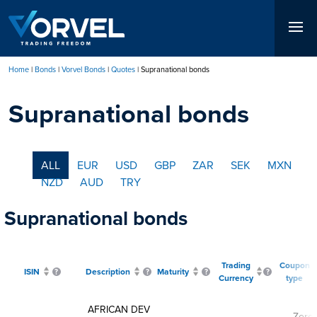
Skip
to
main
content
Home
Bonds
Vorvel Bonds
Quotes
Supranational bonds
Breadcrumb
Supranational bonds
ALL
EUR
USD
GBP
ZAR
SEK
MXN
NZD
AUD
TRY
Supranational bonds
Trading
Coupon
ISIN
Description
Maturity
Currency
type
AFRICAN DEV
Zero