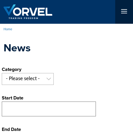
Skip
to
main
content
Home
Breadcrumb
News
Category
- Please select -
Start Date
End Date