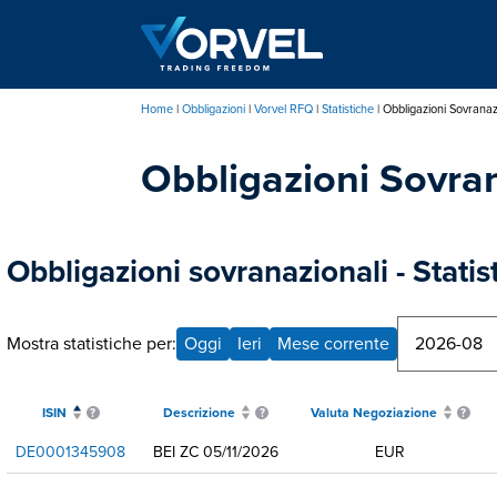
Salta
al
contenuto
principale
Home
Obbligazioni
Vorvel RFQ
Statistiche
Obbligazioni Sovranaz
Briciole
Obbligazioni Sovran
di
pane
Obbligazioni sovranazionali - Statis
Mostra statistiche per:
Oggi
Ieri
Mese corrente
ISIN
Descrizione
Valuta Negoziazione
DE0001345908
BEI ZC 05/11/2026
EUR