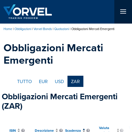
Salta
al
contenuto
principale
Home
Obbligazioni
Vorvel Bonds
Quotazioni
Obbligazioni Mercati Emergenti
Briciole
Obbligazioni Mercati
di
pane
Emergenti
TUTTO
EUR
USD
ZAR
Obbligazioni Mercati Emergenti
(ZAR)
Valuta
T
ISIN
Descrizione
Scadenza